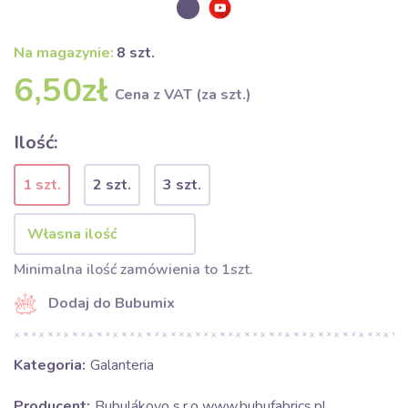
Na magazynie:
8 szt.
6,50zł
Cena z VAT (za szt.)
Ilość:
1 szt.
2 szt.
3 szt.
Minimalna ilość zamówienia to 1szt.
Dodaj do Bubumix
Kategoria:
Galanteria
Producent:
Bubulákovo s.r.o www.bubufabrics.pl