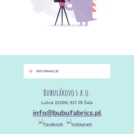
+
INFORMACJE
Bubulákovo s.r.o.
Lužná 2320/6, 927 05 Šaľa
info@bubufabrics.pl