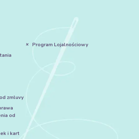
Program Lojalnościowy
tania
 od zmluvy
prawa
nia od
k i kart