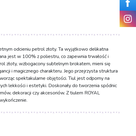
ym odcieniu petrol złoty. Ta wyjątkowo delikatna
na jest w 100% z poliestru, co zapewnia trwałość i
etrol złoty, wzbogacony subtelnym brokatem, mieni się
ancji i magicznego charakteru. Jego przejrzysta struktura
orząc spektakularne objętości. Tiul jest odporny na
ch lekkości i estetyki. Doskonały do tworzenia spódnic
umów, dekoracji czy akcesoriów. Z tiulem ROYAL
wykończenie.