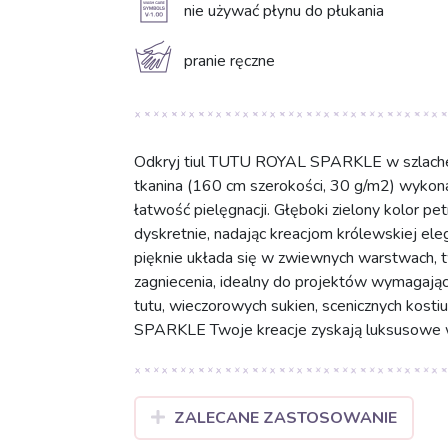
A
nie używać płynu do płukania
c
pranie ręczne
Odkryj tiul TUTU ROYAL SPARKLE w szlachetn
tkanina (160 cm szerokości, 30 g/m2) wykona
łatwość pielęgnacji. Głęboki zielony kolor p
dyskretnie, nadając kreacjom królewskiej eleg
pięknie układa się w zwiewnych warstwach, tw
zagniecenia, idealny do projektów wymagający
tutu, wieczorowych sukien, scenicznych kosti
SPARKLE Twoje kreacje zyskają luksusowe 
ZALECANE ZASTOSOWANIE