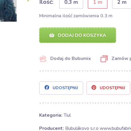
Ilość:
0.3 m
1 m
2 m
Minimalna ilość zamówienia 0.3 m
DODAJ DO KOSZYKA
Dodaj do Bubumix
Zamów 
UDOSTĘPNIJ
UDOSTĘPNIJ
Kategoria:
Tiul
Producent:
Bubulákovo s.r.o www.bubufabric