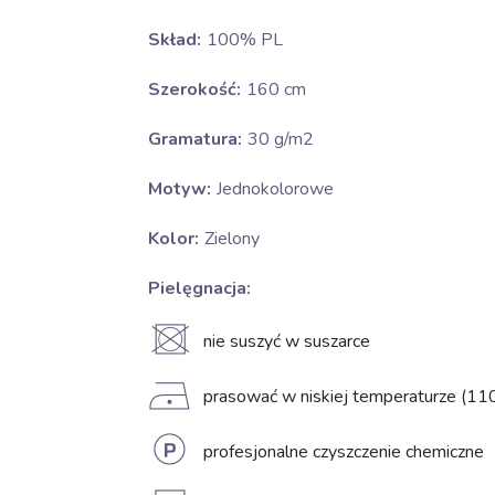
Skład:
100% PL
Szerokość:
160 cm
Gramatura:
30 g/m2
Motyw:
Jednokolorowe
Kolor:
Zielony
Pielęgnacja:
U
nie suszyć w suszarce
D
prasować w niskiej temperaturze (11
L
profesjonalne czyszczenie chemiczne