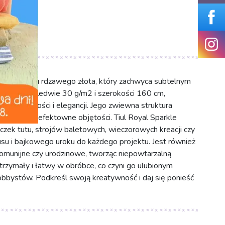
 odcieniu rdzawego złota, który zachwyca subtelnym
amaturze zaledwie 30 g/m2 i szerokości 160 cm,
delikatności i elegancji. Jego zwiewna struktura
h, tworząc efektowne objętości. Tiul Royal Sparkle
iczek tutu, strojów baletowych, wieczorowych kreacji czy
usu i bajkowego uroku do każdego projektu. Jest również
munijne czy urodzinowe, tworząc niepowtarzalną
ytrzymały i łatwy w obróbce, co czyni go ulubionym
obbystów. Podkreśl swoją kreatywność i daj się ponieść