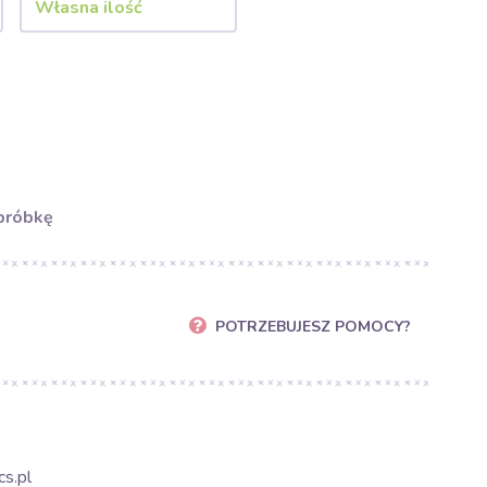
próbkę
POTRZEBUJESZ POMOCY?
s.pl