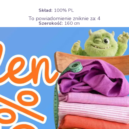
Skład:
100% PL
To powiadomienie zniknie za:
3
Szerokość:
160 cm
Gramatura:
30 g/m2
Motyw:
Jednokolorowe
Kolor:
Brązowy
Pielęgnacja:
U
nie suszyć w suszarce
D
prasować w niskiej temperaturze (11
L
profesjonalne czyszczenie chemiczne