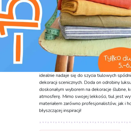
A
nie używać płynu do płukania
c
pranie ręczne
Odkryj magiczny tiul TUTU ROYAL SPARKLE w
blaskiem. Ten wyjątkowo lekki materiał o gr
wykonany w 100% z poliestru, jest synonimem 
sprawia, że doskonale układa się w warstwac
idealnie nadaje się do szycia tiulowych spódn
dekoracji scenicznych. Doda on odrobiny luks
doskonałym wyborem na dekoracje ślubne, ko
atmosferę. Mimo swojej lekkości, tiul jest w
materiałem zarówno profesjonalistów, jak i h
błyszczącej inspiracji!