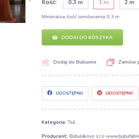
Ilość:
0.3 m
1 m
2 m
Minimalna ilość zamówienia 0.3 m
DODAJ DO KOSZYKA
Dodaj do Bubumix
Zamów 
UDOSTĘPNIJ
UDOSTĘPNIJ
Kategoria:
Tiul
Producent:
Bubulákovo s.r.o www.bubufabric