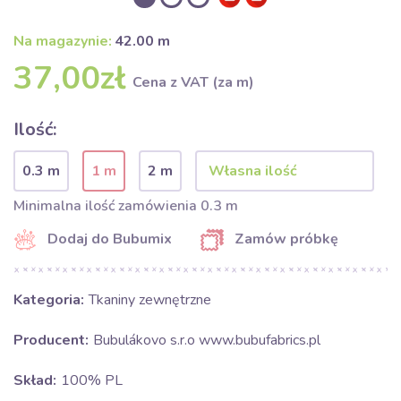
Na magazynie:
42.00 m
37,00zł
Cena z VAT (za m)
Ilość:
0.3 m
1 m
2 m
Minimalna ilość zamówienia 0.3 m
Dodaj do Bubumix
Zamów próbkę
Kategoria:
Tkaniny zewnętrzne
Producent:
Bubulákovo s.r.o www.bubufabrics.pl
Skład:
100% PL