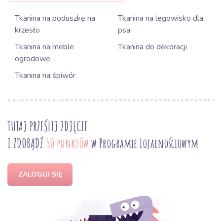
Tkanina na poduszkę na
Tkanina na legowisko dla
krzesło
psa
Tkanina na meble
Tkanina do dekoracji
ogrodowe
Tkanina na śpiwór
TUTAJ PRZEŚLIJ ZDJĘCIE
I ZDOBĄDŹ
50 punktów
w Programie Lojalnościowym
ZALOGUJ SIĘ