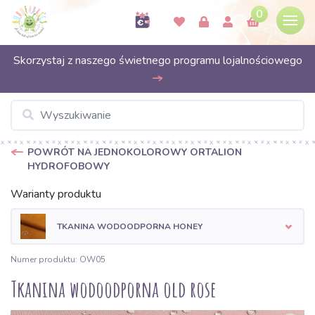
0
Skorzystaj z naszego świetnego programu lojalnościowego
POWRÓT NA JEDNOKOLOROWY ORTALION
HYDROFOBOWY
Warianty produktu
TKANINA WODOODPORNA HONEY
Numer produktu: OW05
Tkanina wodoodporna old rose