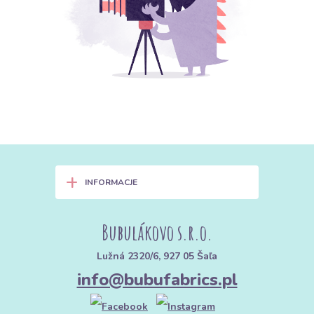
+
INFORMACJE
Bubulákovo s.r.o.
Lužná 2320/6, 927 05 Šaľa
info@bubufabrics.pl