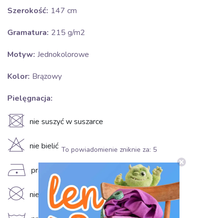
Szerokość:
147 cm
Gramatura:
215 g/m2
Motyw:
Jednokolorowe
Kolor:
Brązowy
Pielęgnacja:
U
nie suszyć w suszarce
H
nie bielić
To powiadomienie zniknie za:
4
D
prasować w niskiej temperaturze (110°C)
K
nie czyścić chemicznie