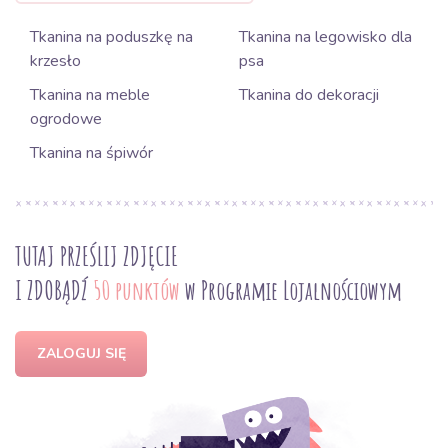
Tkanina na poduszkę na
Tkanina na legowisko dla
krzesło
psa
Tkanina na meble
Tkanina do dekoracji
ogrodowe
Tkanina na śpiwór
TUTAJ PRZEŚLIJ ZDJĘCIE
I ZDOBĄDŹ
50 punktów
w Programie Lojalnościowym
ZALOGUJ SIĘ