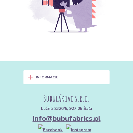
+
INFORMACJE
Bubulákovo s.r.o.
Lužná 2320/6, 927 05 Šaľa
info@bubufabrics.pl