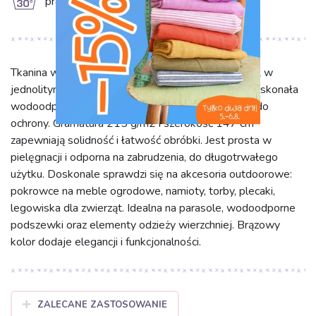
g
prać w 30°C
Tkanina wodoodporna terra to wytrzymały materiał w
jednolitym brązie, ze 100% poliestru. Cechuje ją doskonała
wodoodporność i odporność na przetarcia, idealna do
ochrony. Gramatura 215 g/m2 i szerokość 147 cm
zapewniają solidność i łatwość obróbki. Jest prosta w
pielęgnacji i odporna na zabrudzenia, do długotrwałego
użytku. Doskonale sprawdzi się na akcesoria outdoorowe:
pokrowce na meble ogrodowe, namioty, torby, plecaki,
legowiska dla zwierząt. Idealna na parasole, wodoodporne
podszewki oraz elementy odzieży wierzchniej. Brązowy
kolor dodaje elegancji i funkcjonalności.
ZALECANE ZASTOSOWANIE