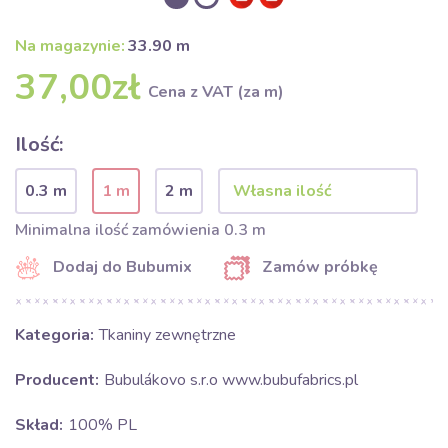
Na magazynie:
33.90 m
37,00zł
Cena z VAT (za m)
Ilość:
0.3 m
1 m
2 m
Minimalna ilość zamówienia 0.3 m
Dodaj do Bubumix
Zamów próbkę
Kategoria:
Tkaniny zewnętrzne
Producent:
Bubulákovo s.r.o www.bubufabrics.pl
Skład:
100% PL