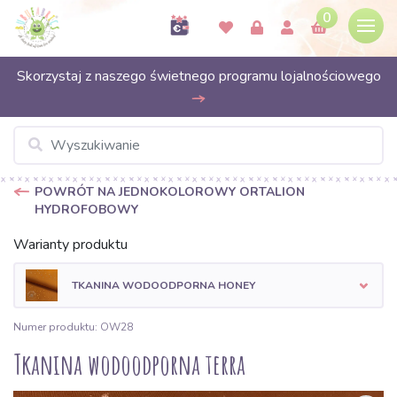
0
Skorzystaj z naszego świetnego programu lojalnościowego
POWRÓT NA JEDNOKOLOROWY ORTALION
HYDROFOBOWY
Warianty produktu
TKANINA WODOODPORNA HONEY
Numer produktu: OW28
Tkanina wodoodporna terra