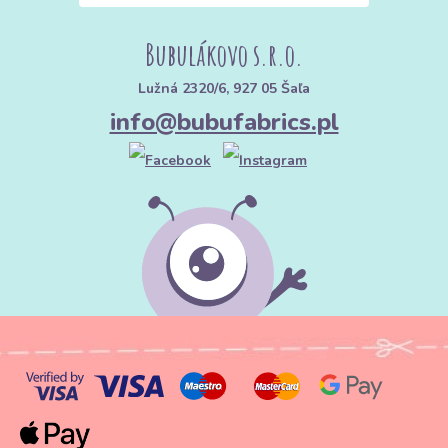
Bubulákovo s.r.o.
Lužná 2320/6, 927 05 Šaľa
info@bubufabrics.pl