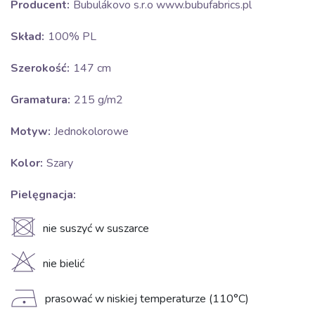
Producent:
Bubulákovo s.r.o www.bubufabrics.pl
Skład:
100% PL
Szerokość:
147 cm
Gramatura:
215 g/m2
Motyw:
Jednokolorowe
Kolor:
Szary
Pielęgnacja:
U
nie suszyć w suszarce
H
nie bielić
D
prasować w niskiej temperaturze (110°C)