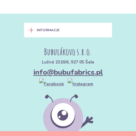
+
INFORMACJE
Bubulákovo s.r.o.
Lužná 2320/6, 927 05 Šaľa
info@bubufabrics.pl