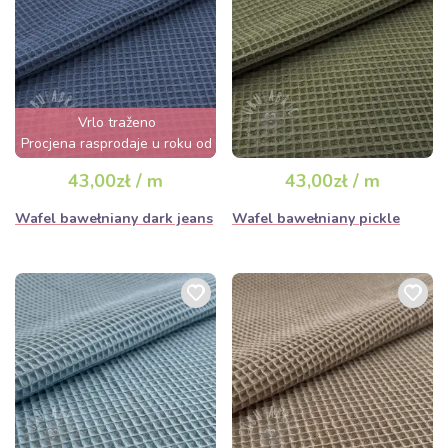
natychmiastowego cięcia.
Vrlo traženo
Procjena rasprodaje u roku od
nekoliko sati
43,00zł / m
43,00zł / m
Wafel bawełniany dark jeans
Wafel bawełniany pickle