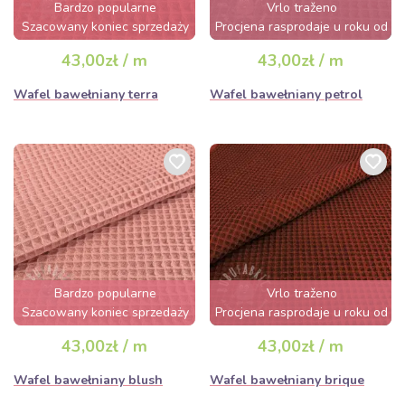
Bardzo popularne
Vrlo traženo
Szacowany koniec sprzedaży
Procjena rasprodaje u roku od
za 2 dni
nekoliko sati
43,00zł / m
43,00zł / m
Wafel bawełniany terra
Wafel bawełniany petrol
Bardzo popularne
Vrlo traženo
Szacowany koniec sprzedaży
Procjena rasprodaje u roku od
za 3 dni
nekoliko sati
43,00zł / m
43,00zł / m
Wafel bawełniany blush
Wafel bawełniany brique