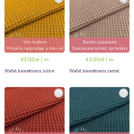
Vrlo traženo
Bardzo popularne
Procjena rasprodaje u roku od
Szacowany koniec sprzedaży
nekoliko sati
za 3 dni
43,00zł / m
43,00zł / m
Wafel bawełniany ochre
Wafel bawełniany camel