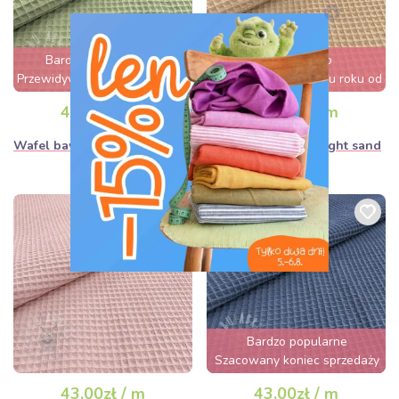
Bardzo poszukiwane
Vrlo traženo
Przewidywana wyprzedaż za 1
Procjena rasprodaje u roku od
dzień
nekoliko sati
43,00zł / m
43,00zł / m
Wafel bawełniany dark mint
Wafel bawełniany light sand
Bardzo popularne
Szacowany koniec sprzedaży
za 2 dni
43,00zł / m
43,00zł / m