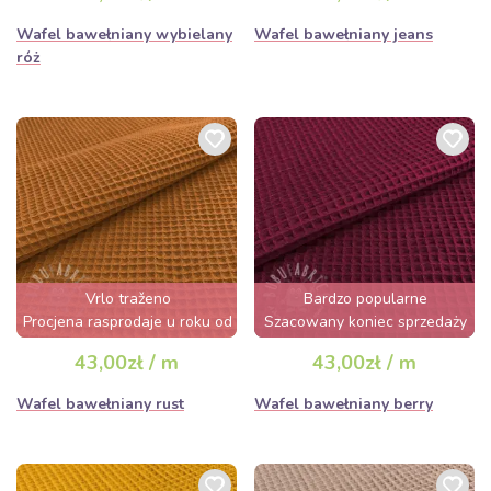
Wafel bawełniany wybielany
Wafel bawełniany jeans
róż
Vrlo traženo
Bardzo popularne
Procjena rasprodaje u roku od
Szacowany koniec sprzedaży
nekoliko sati
za 3 dni
43,00zł / m
43,00zł / m
Wafel bawełniany rust
Wafel bawełniany berry