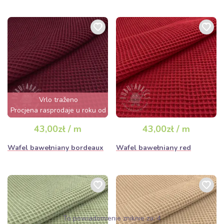
Vrlo traženo
Procjena rasprodaje u roku od
nekoliko sati
43,00zł / m
43,00zł / m
Wafel bawełniany bordeaux
Wafel bawełniany red
To powiadomienie zniknie za:
3