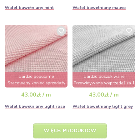
Wafel bawełniany mint
Wafel bawełniany mauve
Bardzo popularne
Bardzo poszukiwane
Szacowany koniec sprzedaży
Przewidywana wyprzedaż za 1
za 2 dni
dzień
43,00zł / m
43,00zł / m
Wafel bawełniany light rose
Wafel bawełniany light grey
WIĘCEJ PRODUKTÓW