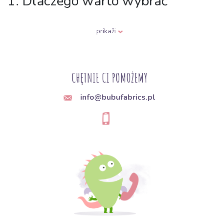
1. Dlaczego warto wybrać
wafel? (Główne zalety)
prikaži
Wysoka chłonność:
Dzięki strukturze plastra miodu tkanina ma
większą powierzchnię, co pozwala jej absorbować wodę znacznie
szybciej niż płaskie materiały.
CHĘTNIE CI POMOŻEMY
Przewiewność:
Trójwymiarowy splot umożliwia swobodny
przepływ powietrza, dzięki czemu materiał szybko schnie i jest
bardzo higieniczny.
info@bubufabrics.pl
Termoregulacja:
Kieszonki powietrzne wewnątrz kratek
pomagają zatrzymać ciepło, a jednocześnie zapobiegają
przegrzaniu.
Naturalny skład:
Czysta bawełna jest przyjazna dla skóry, nie
powoduje alergii i jest bezpieczna nawet dla niemowląt.
2. Co uszyć z wafla: Od łazienki
po pokój dziecięcy