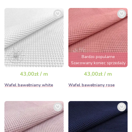
Bardzo popularne
Szacowany koniec sprzedaży
za 3 dni
43,00zł / m
43,00zł / m
Wafel bawełniany white
Wafel bawełniany rose