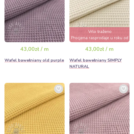
Vrlo traženo
Procjena rasprodaje u roku od
nekoliko sati
43,00zł / m
43,00zł / m
Wafel bawełniany old purple
Wafel bawełniany SIMPLY
NATURAL