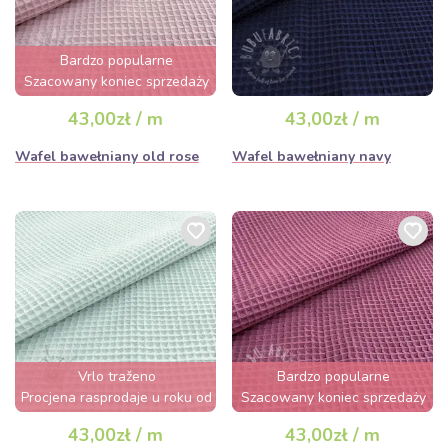
Bardzo popularne
Szacowany koniec sprzedaży
za 2 dni
43,00zł / m
43,00zł / m
Wafel bawełniany old rose
Wafel bawełniany navy
Vrlo traženo
Bardzo popularne
Procjena rasprodaje u roku od
Szacowany koniec sprzedaży
nekoliko sati
za 3 dni
43,00zł / m
43,00zł / m