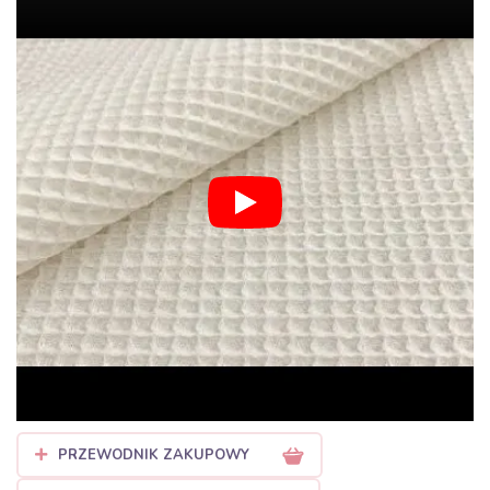
miodu lub — jak sama nazwa wskazuje — pysznego gofra.
Dlaczego pokochasz materiał
wafel z Bubufabrics?
Tkanina wafel to nie tylko design, to przede wszystkim
funkcjonalność. Nasz wafel jest wykonany z
wysokiej jakości
bawełny
, co czyni go idealnym towarzyszem codziennego użytku.
Do jego głównych zalet należą:
Niesamowita chłonność:
Dzięki wypukłej strukturze
tkanina ma większą powierzchnię chłonną, co pozwala jej
błyskawicznie absorbować wodę. To niekwestionowany
król materiałów na ręczniki i szlafroki.
Oddychalność i lekkość:
Materiał świetnie przepuszcza
powietrze, dzięki czemu idealnie sprawdza się w ubrankach
letnich oraz akcesoriach dziecięcych.
PRZEWODNIK ZAKUPOWY
Naturalny skład:
Pracujemy z materiałami przyjaznymi dla