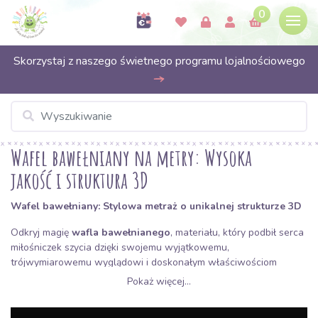
0
Skorzystaj z naszego świetnego programu lojalnościowego
Wafel bawełniany na metry: Wysoka
jakość i struktura 3D
Wafel bawełniany: Stylowa metraż o unikalnej strukturze 3D
Odkryj magię
wafla bawełnianego
, materiału, który podbił serca
miłośniczek szycia dzięki swojemu wyjątkowemu,
trójwymiarowemu wyglądowi i doskonałym właściwościom
praktycznym. W kategorii
Wafel na Bubufabrics.pl
znajdziesz
Pokaż więcej...
szeroki wybór tej bawełnianej tkaniny, znanej z
charakterystycznej faktury przypominającej strukturę plastra