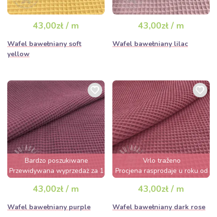
43,00zł / m
43,00zł / m
Wafel bawełniany soft
Wafel bawełniany lilac
yellow
Bardzo poszukiwane
Vrlo traženo
Przewidywana wyprzedaż za 1
Procjena rasprodaje u roku od
dzień
nekoliko sati
43,00zł / m
43,00zł / m
Wafel bawełniany purple
Wafel bawełniany dark rose