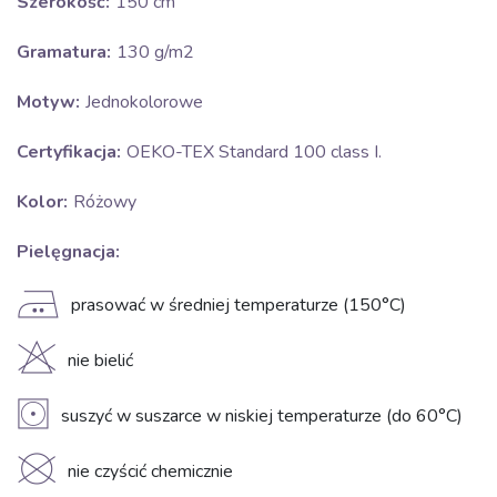
Szerokość:
150 cm
Gramatura:
130 g/m2
Motyw:
Jednokolorowe
Certyfikacja:
OEKO-TEX Standard 100 class I.
Kolor:
Różowy
Pielęgnacja:
E
prasować w średniej temperaturze (150°C)
H
nie bielić
V
suszyć w suszarce w niskiej temperaturze (do 60°C)
K
nie czyścić chemicznie