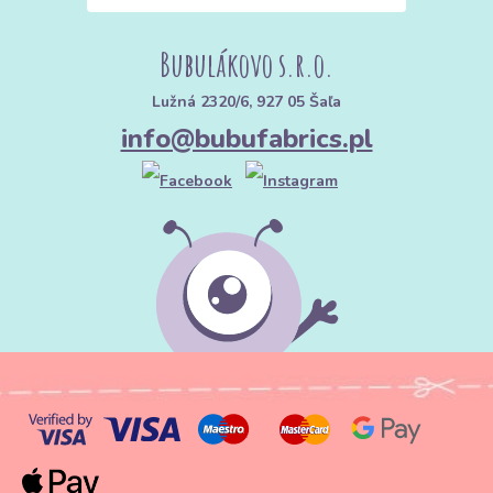
Bubulákovo s.r.o.
Lužná 2320/6, 927 05 Šaľa
info@bubufabrics.pl