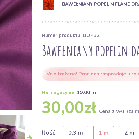
BAWEŁNIANY POPELIN FLAME O
Numer produktu: BOP32
Bawełniany popelin da
Vrlo traženo! Procjena rasprodaje u rok
Na magazynie:
19.00 m
30,00zł
Cena z VAT (za m
Ilość:
0.3 m
1 m
2 m