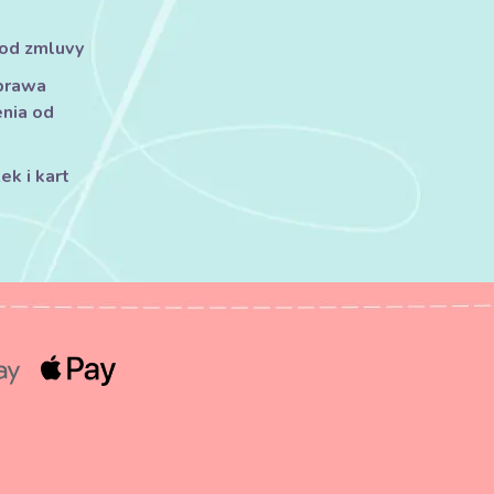
 od zmluvy
prawa
nia od
k i kart