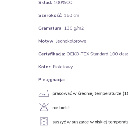
Skład:
100%CO
Szerokość:
150 cm
Gramatura:
130 g/m2
Motyw:
Jednokolorowe
Certyfikacja:
OEKO-TEX Standard 100 class 
Kolor:
Fioletowy
Pielęgnacja:
E
prasować w średniej temperaturze (1
H
nie bielić
V
suszyć w suszarce w niskiej temperat