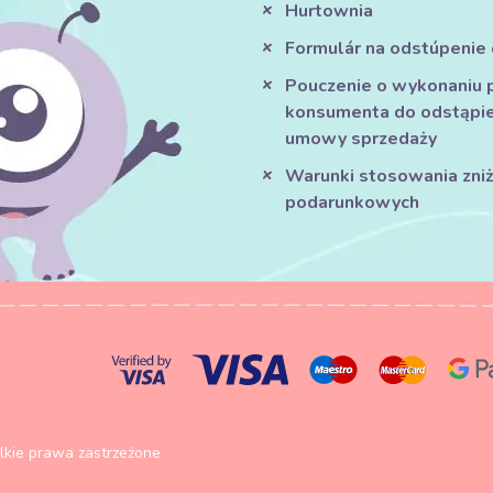
Hurtownia
Formulár na odstúpenie
Pouczenie o wykonaniu 
konsumenta do odstąpie
umowy sprzedaży
Warunki stosowania zniże
podarunkowych
kie prawa zastrzeżone