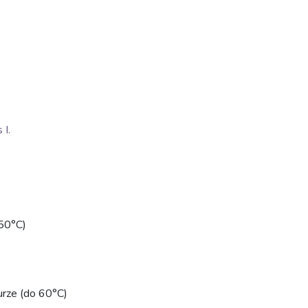
I.
50°C)
urze (do 60°C)