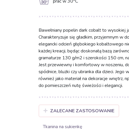
g
prać w 30°C
Bawełniany popelin dark cobalt to wysokiej j
Charakteryzuje się gładkim, przyjemnym w dot
elegancki odcień głębokiego kobaltowego nie
każdej kreacji, będąc doskonałą bazą zarówno
gramaturze 130 g/m2 i szerokości 150 cm, nas
Jest przewiewny i komfortowy w noszeniu, do
spódnice, bluzki czy ubranka dla dzieci. Jego
również jako materiał na dekoracje wnętrz, n
do pomieszczeń nutę świeżości i elegancji.
ZALECANE ZASTOSOWANIE
Tkanina na sukienkę