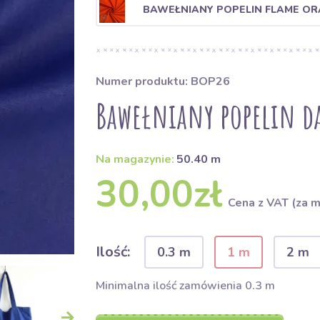
BAWEŁNIANY POPELIN FLAME O
Numer produktu: BOP26
Bawełniany popelin da
Na magazynie:
50.40 m
30,00zł
Cena z VAT (za m
Ilość:
0.3 m
1 m
2 m
Minimalna ilość zamówienia 0.3 m