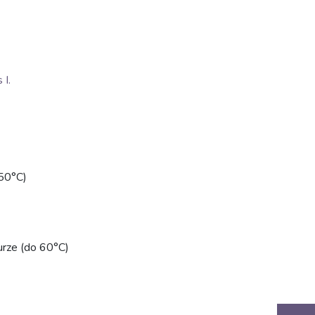
I.
50°C)
urze (do 60°C)