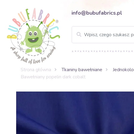
info@bubufabrics.pl
Strona główna
Tkaniny bawełniane
Jednokolo
Bawełniany popelin dark cobalt