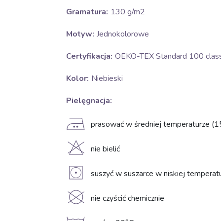
Gramatura:
130 g/m2
Motyw:
Jednokolorowe
Certyfikacja:
OEKO-TEX Standard 100 class 
Kolor:
Niebieski
Pielęgnacja:
E
prasować w średniej temperaturze (1
H
nie bielić
V
suszyć w suszarce w niskiej temperat
K
nie czyścić chemicznie