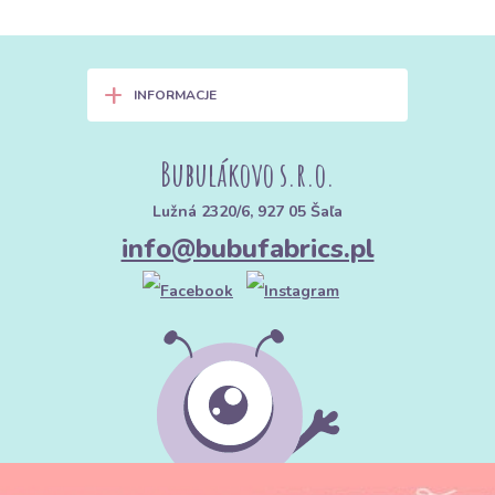
+
INFORMACJE
Bubulákovo s.r.o.
Lužná 2320/6, 927 05 Šaľa
info@bubufabrics.pl