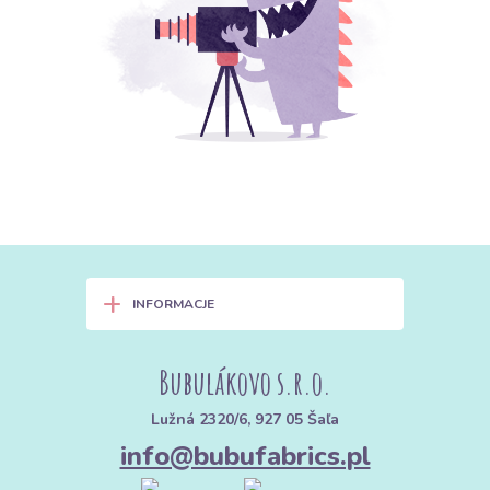
+
INFORMACJE
Bubulákovo s.r.o.
Lužná 2320/6, 927 05 Šaľa
info@bubufabrics.pl