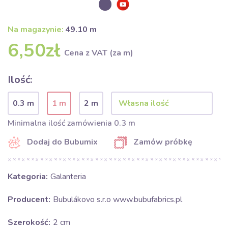
Na magazynie:
49.10 m
6,50zł
Cena z VAT (za m)
Ilość:
0.3 m
1 m
2 m
Minimalna ilość zamówienia 0.3 m
Dodaj do Bubumix
Zamów próbkę
Kategoria:
Galanteria
Producent:
Bubulákovo s.r.o www.bubufabrics.pl
Szerokość:
2 cm