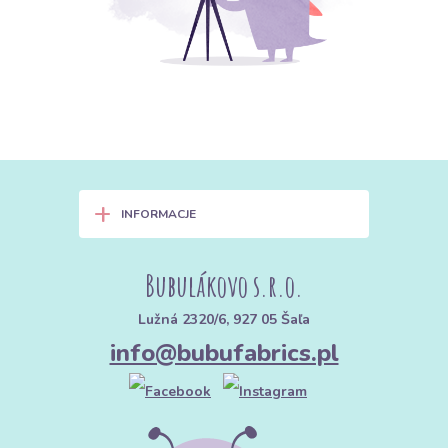
+
INFORMACJE
Bubulákovo s.r.o.
Lužná 2320/6, 927 05 Šaľa
info@bubufabrics.pl