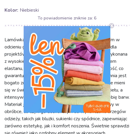
Kolor:
Niebieski
To powiadomienie zniknie za:
5
Lamówka elastyczna brokatowa o szerokości 20 mm w
odcieniu głębokiego niebieskiego to idealny wybór dla
projektów wymagających blasku i elastyczności. Wykonana
z wysokiej jakości włókien syntetycznych z dodatkiem
elastanu, zapewnia doskonałą rozciągliwość i trwałość, co
gwarantuje długotrwałe użytkowanie. Jej powierzchnia jest
bogato zdobiona delikatnym brokatem, który pięknie mieni
się w świetle, dodając szyku i elegancji każdemu dziełu, a
intensywny niebieski kolor wspaniale podkreśla głębię barw.
Materiał jest przyjemny w dotyku i wyjątkowo łatwy w
obróbce, co czyni go doskonałym do wykańczania brzegów
odzieży, takich jak bluzki, sukienki czy spódnice, zapewniając
zarówno estetykę, jak i komfort noszenia. Świetnie sprawdzi
się również jako ozdobny element w akcesoriach,