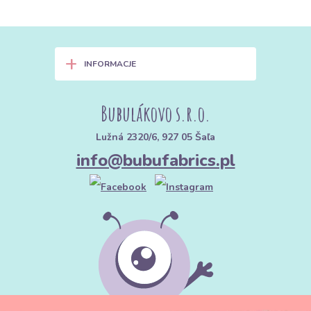
+
INFORMACJE
Bubulákovo s.r.o.
Lužná 2320/6, 927 05 Šaľa
info@bubufabrics.pl