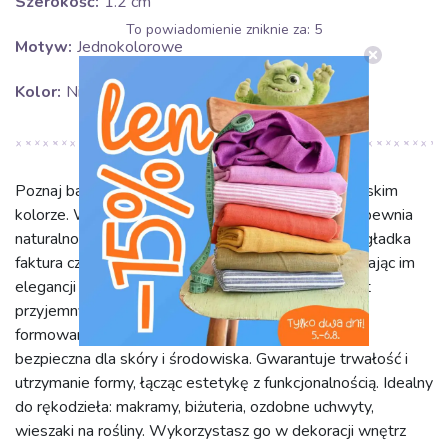
Szerokość:
1.2 cm
To powiadomienie zniknie za:
5
Motyw:
Jednokolorowe
Kolor:
Niebieski
Poznaj bawełniany sznur skręcany 12 mm w niebieskim
kolorze. Wykonany w 100% z czystej bawełny, zapewnia
naturalność, miękkość i trwałość. Jednolita barwa i gładka
faktura czynią go idealnym do wielu projektów, dodając im
elegancji i świeżości. Sznur o szerokości 1.2 cm jest
przyjemny w pracy: elastyczny, łatwy do wiązania i
formowania, odporny na strzępienie. Bawełna jest
bezpieczna dla skóry i środowiska. Gwarantuje trwałość i
utrzymanie formy, łącząc estetykę z funkcjonalnością. Idealny
do rękodzieła: makramy, biżuteria, ozdobne uchwyty,
wieszaki na rośliny. Wykorzystasz go w dekoracji wnętrz