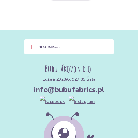
+
INFORMACJE
Bubulákovo s.r.o.
Lužná 2320/6, 927 05 Šaľa
info@bubufabrics.pl