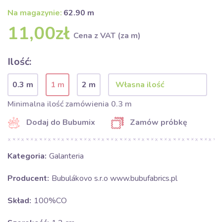
Na magazynie:
62.90 m
11,00zł
Cena z VAT (za m)
Ilość:
0.3 m
1 m
2 m
Minimalna ilość zamówienia 0.3 m
Dodaj do Bubumix
Zamów próbkę
Kategoria:
Galanteria
Producent:
Bubulákovo s.r.o www.bubufabrics.pl
Skład:
100%CO