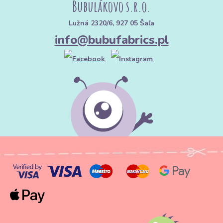
Bubulákovo s.r.o.
Lužná 2320/6, 927 05 Šaľa
info@bubufabrics.pl