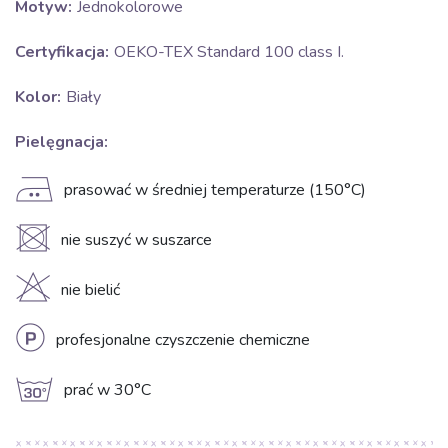
Motyw:
Jednokolorowe
Certyfikacja:
OEKO-TEX Standard 100 class I.
Kolor:
Biały
Pielęgnacja:
E
prasować w średniej temperaturze (150°C)
U
nie suszyć w suszarce
H
nie bielić
L
profesjonalne czyszczenie chemiczne
g
prać w 30°C