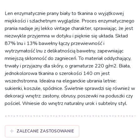
Len enzymatycznie prany biały to tkanina o wyjątkowej
miękkości i szlachetnym wyglądzie. Proces enzymatycznego
prania nadaje jej lekko vintage charakter, sprawiając, że jest
niezwykle przyjemna w dotyku i pięknie się układa. Skład
87% lnu i 13% bawełny łączy przewiewność i
wytrzymałość lnu z delikatnością bawełny, zapewniając
mniejszą skłonność do zagnieceń. To materiał oddychający,
trwały i przyjazny dla skóry, o gramaturze 220 g/m2. Biała,
jednokolorowa tkanina o szerokości 140 cm jest
wszechstronna. Idealna na eleganckie ubrania letnie:
sukienki, koszule, spódnice. Świetnie sprawdzi się również w
dekoracji wnętrz: zasłony, obrusy, poszewki na poduszki czy
pościel. Wniesie do wnętrz naturalny urok i subtelny styl.
ZALECANE ZASTOSOWANIE