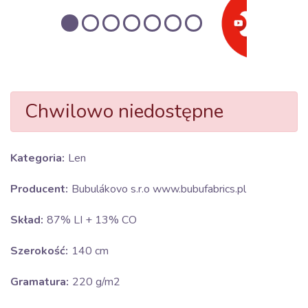
Chwilowo niedostępne
Kategoria:
Len
Producent:
Bubulákovo s.r.o www.bubufabrics.pl
Skład:
87% LI + 13% CO
Szerokość:
140 cm
Gramatura:
220 g/m2