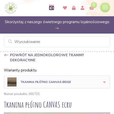
0
Skorzystaj z naszego świetnego programu lojalnościowego
POWRÓT NA JEDNOKOLOROWE TKANINY
DEKORACYJNE
Warianty produktu
TKANINA PŁÓTNO CANVAS BEIGE
Numer produktu: 001723
Tkanina płótno CANVAS ecru