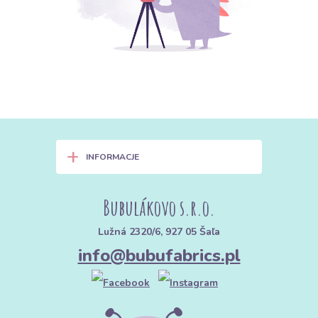
+
INFORMACJE
Bubulákovo s.r.o.
Lužná 2320/6, 927 05 Šaľa
info@bubufabrics.pl