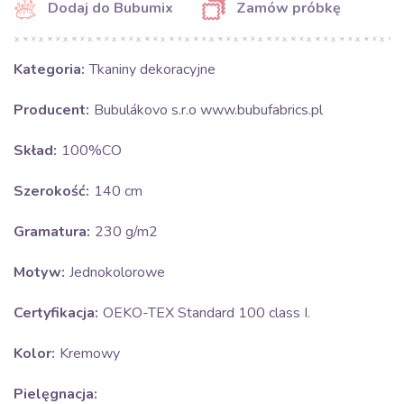
Dodaj do Bubumix
Zamów próbkę
Kategoria:
Tkaniny dekoracyjne
Producent:
Bubulákovo s.r.o www.bubufabrics.pl
Skład:
100%CO
Szerokość:
140 cm
Gramatura:
230 g/m2
Motyw:
Jednokolorowe
Certyfikacja:
OEKO-TEX Standard 100 class I.
Kolor:
Kremowy
Pielęgnacja: