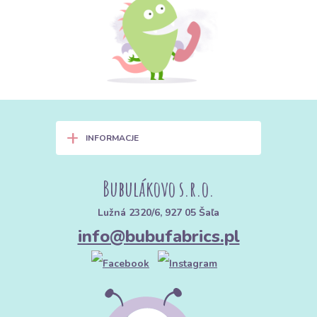
+
INFORMACJE
Bubulákovo s.r.o.
Lužná 2320/6, 927 05 Šaľa
info@bubufabrics.pl