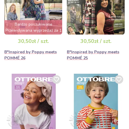
Bardzo poszukiwane
Przewidywana wyprzedaż za 1
dzień
30,50zł / szt.
30,50zł / szt.
B*Inspired by Poppy meets
B*Inspired by Poppy meets
POMMÉ 26
POMMÉ 25