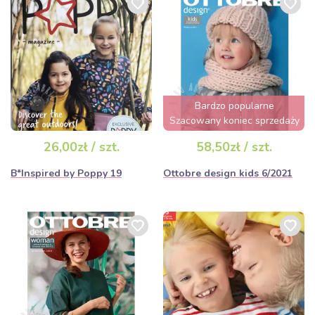
Bardzo popularne
Szacowany koniec sprzedaży
za 3 dni
26,00zł / szt.
58,50zł / szt.
B*Inspired by Poppy 19
Ottobre design kids 6/2021