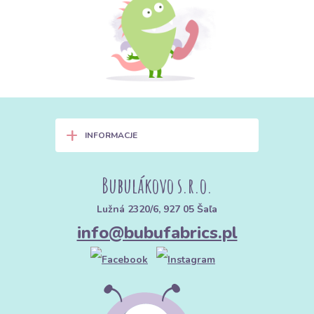
+
INFORMACJE
Bubulákovo s.r.o.
Lužná 2320/6, 927 05 Šaľa
info@bubufabrics.pl