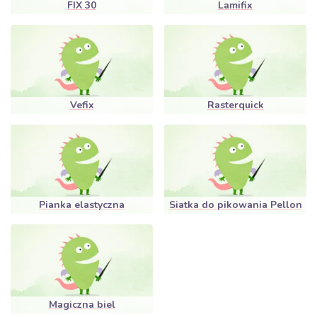
FIX 30
Lamifix
Vefix
Rasterquick
Pianka elastyczna
Siatka do pikowania Pellon
Magiczna biel