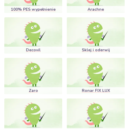
100% PES wypełnienie
Arachne
Decovil
Sklej i oderwij
Zaro
Ronar FIX LUX