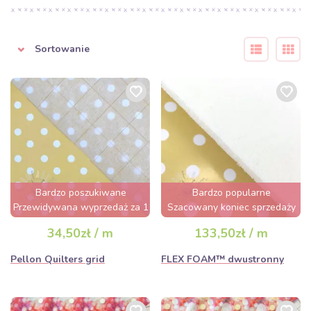
Sortowanie
Bardzo poszukiwane
Bardzo popularne
Przewidywana wyprzedaż za 1
Szacowany koniec sprzedaży
dzień
za 2 dni
34,50zł / m
133,50zł / m
Pellon Quilters grid
FLEX FOAM™ dwustronny