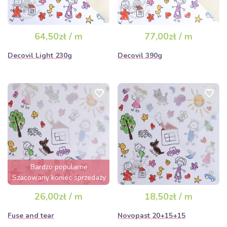
64,50zł / m
77,00zł / m
Decovil Light 230g
Decovil 390g
Bardzo popularne
Szacowany koniec sprzedaży
za 3 dni
26,00zł / m
18,50zł / m
Fuse and tear
Novopast 20+15+15