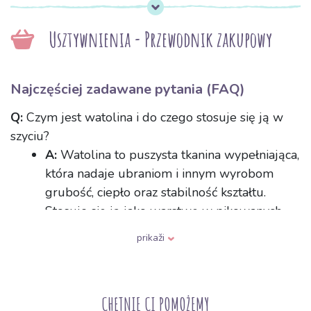
Usztywnienia - Przewodnik zakupowy
Najczęściej zadawane pytania (FAQ)
Q:
Czym jest watolina i do czego stosuje się ją w
szyciu?
A:
Watolina to puszysta tkanina wypełniająca,
która nadaje ubraniom i innym wyrobom
grubość, ciepło oraz stabilność kształtu.
Stosuje się ją jako warstwę w pikowanych
kurtkach, kołdrach, kocach, poduszkach na
prikaži
krzesła, torebkach oraz w patchworku.
Wkłada się ją między tkaninę wierzchnią a
podszewkę, gdzie tworzy miękkie i puszyste
CHĘTNIE CI POMOŻEMY
wypełnienie.