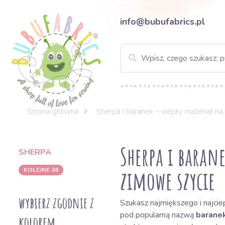
info@bubufabrics.pl
Strona główna
Sherpa i baranek – ciepły materiał n
Sherpa i baran
SHERPA
zimowe szycie
KOLEJNE 36
wybierz zgodnie z
Szukasz najmiększego i najci
pod popularną nazwą
barane
kolorem