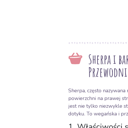
Sherpa i b
Przewodni
Sherpa, często nazywana r
powierzchni na prawej str
jest nie tylko niezwykle s
dotyku. To wegańska i pr
1. Właściwości 