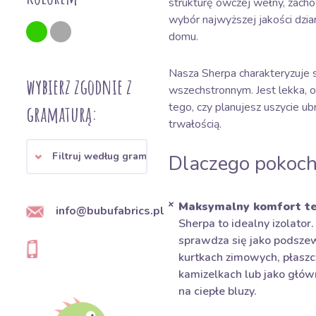
strukturę owczej wełny, zach
wybór najwyższej jakości dzia
domu.
Nasza Sherpa charakteryzuje si
wybierz zgodnie z
wszechstronnym. Jest lekka, o
tego, czy planujesz uszycie ub
gramaturą:
trwałością.
Filtruj według gramatury
Dlaczego pokoch
Maksymalny komfort te
info@bubufabrics.pl
Sherpa to idealny izolator
sprawdza się jako podsz
kurtkach zimowych, płaszc
kamizelkach lub jako głów
na ciepłe bluzy.