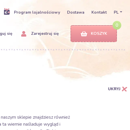
Program lojalnościowy
Dostawa
Kontakt
PL
0
uj się
Zarejestruj się
KOSZYK
UKRYJ
w naszym sklepie znajdziesz również
a ta wiernie naśladuje wygląd i