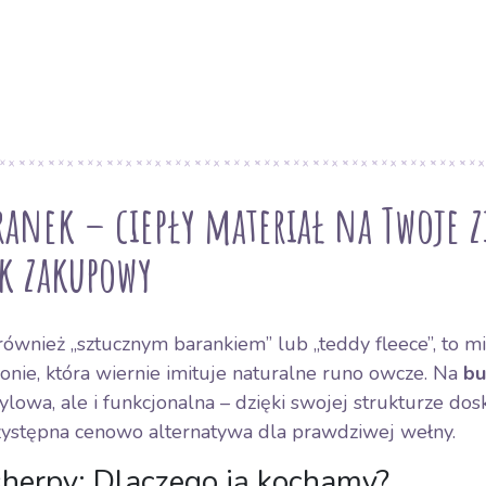
aranek – ciepły materiał na Twoje 
k zakupowy
ównież „sztucznym barankiem” lub „teddy fleece”, to mię
onie, która wiernie imituje naturalne runo owcze. Na
bu
tylowa, ale i funkcjonalna – dzięki swojej strukturze do
zystępna cenowo alternatywa dla prawdziwej wełny.
sherpy: Dlaczego ją kochamy?