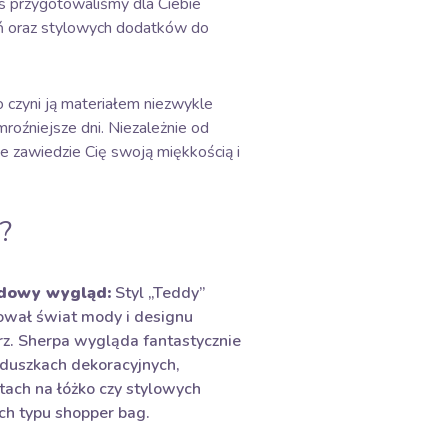
s przygotowaliśmy dla Ciebie
rań oraz stylowych dodatków do
o czyni ją materiałem niezwykle
roźniejsze dni. Niezależnie od
ie zawiedzie Cię swoją miękkością i
?
dowy wygląd:
Styl „Teddy”
wał świat mody i designu
z. Sherpa wygląda fantastycznie
duszkach dekoracyjnych,
tach na łóżko czy stylowych
ch typu shopper bag.