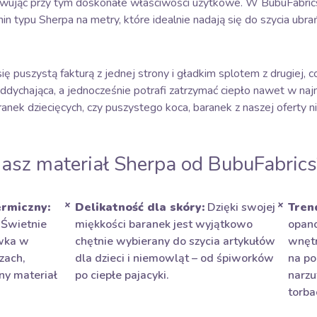
owując przy tym doskonałe właściwości użytkowe. W BubuFabric
nin typu Sherpa na metry, które idealnie nadają się do szycia ub
ę puszystą fakturą z jednej strony i gładkim splotem z drugiej, c
ddychająca, a jednocześnie potrafi zatrzymać ciepło nawet w najm
ranek dziecięcych, czy puszystego koca, baranek z naszej oferty n
asz materiał Sherpa od BubuFabrics
rmiczny:
Delikatność dla skóry:
Dzięki swojej
Tren
. Świetnie
miękkości baranek jest wyjątkowo
opano
ewka w
chętnie wybierany do szycia artykułów
wnętr
zach,
dla dzieci i niemowląt – od śpiworków
na po
ny materiał
po ciepłe pajacyki.
narzu
torba