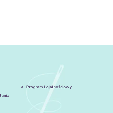
ą barierę termiczną.
 wyborem nawet dla najmłodszych dzieci.
akująco lekka w noszeniu.
pa lepiej odprowadza wilgoć, zapewniając ciepło bez
Program Lojalnościowy
pa świetnie prezentuje się jako materiał główny, ale
tania
eansowych, aby zapewnić im dodatkowe ocieplenie.