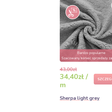
Bardzo popularne
Szacowany koniec sprzedaży za
43,00zł
34,40zł /
SZCZEG
m
Sherpa light grey