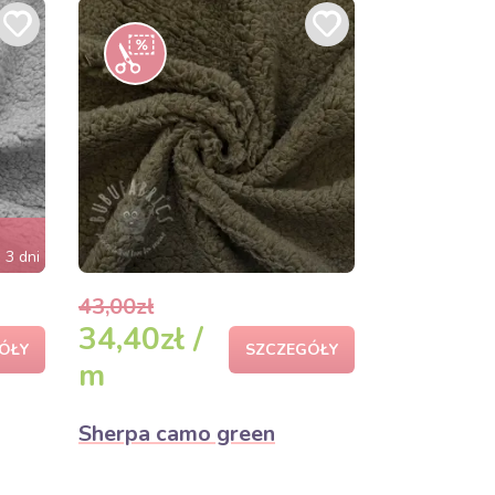
 3 dni
43,00zł
34,40zł /
ÓŁY
SZCZEGÓŁY
m
Sherpa camo green