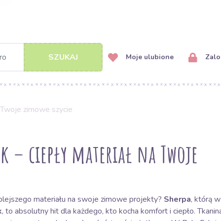
SZUKAJ
Moje ulubione
Zalog
a Twoje zimowe szycie
ek – ciepły materiał na Twoje
eplejszego materiału na swoje zimowe projekty?
Sherpa
, którą 
k
, to absolutny hit dla każdego, kto kocha komfort i ciepło. Tkanin