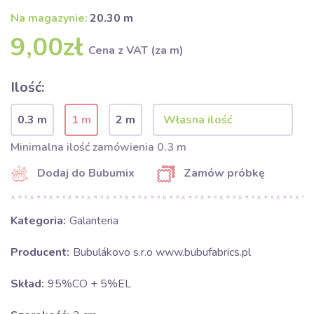
Na magazynie:
20.30 m
9,00zł
Cena z VAT (za m)
Ilość:
0.3 m
1 m
2 m
Minimalna ilość zamówienia 0.3 m
Dodaj do Bubumix
Zamów próbkę
Kategoria:
Galanteria
Producent:
Bubulákovo s.r.o www.bubufabrics.pl
Skład:
95%CO + 5%EL