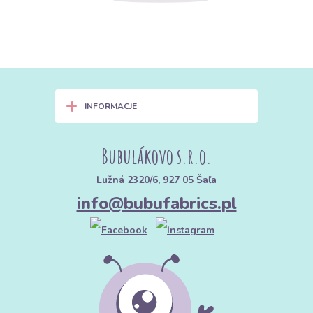
+
INFORMACJE
Bubulákovo s.r.o.
Lužná 2320/6, 927 05 Šaľa
info@bubufabrics.pl