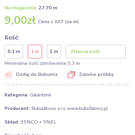
Na magazynie:
27.70 m
9,00zł
Cena z VAT (za m)
Ilość:
0.3 m
1 m
2 m
Minimalna ilość zamówienia 0.3 m
Dodaj do Bubumix
Zamów próbkę
Kategoria:
Galanteria
Producent:
Bubulákovo s.r.o www.bubufabrics.pl
Skład:
95%CO + 5%EL