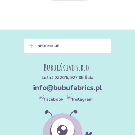
+
INFORMACJE
Bubulákovo s.r.o.
Lužná 2320/6, 927 05 Šaľa
info@bubufabrics.pl