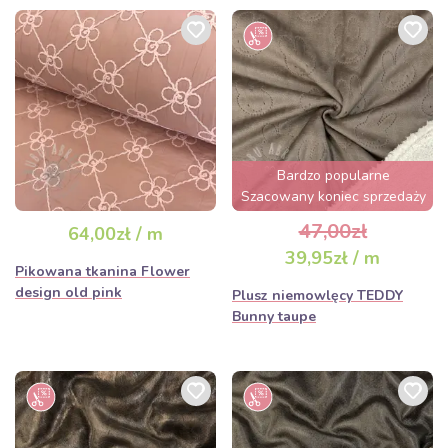
Bardzo popularne
Szacowany koniec sprzedaży
za 3 dni
47,00zł
64,00zł / m
39,95zł / m
Pikowana tkanina Flower
design old pink
Plusz niemowlęcy TEDDY
Bunny taupe