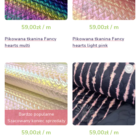
59,00zł / m
59,00zł / m
Pikowana tkanina Fancy
Pikowana tkanina Fancy
hearts multi
hearts light pink
Bardzo popularne
Szacowany koniec sprzedaży
za 2 dni
59,00zł / m
59,00zł / m