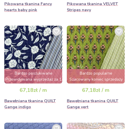
Pikowana tkanina Fancy
Pikowana tkanina VELVET
hearts baby pink
Stripes navy
Bardzo poszukiwane
Bardzo popularne
Przewidywana wyprzedaż za 1
Szacowany koniec sprzedaży
dzień
za 2 dni
67,18zł / m
67,18zł / m
Bawełniana tkanina QUILT
Bawełniana tkanina QUILT
Gange indigo
Gange vert