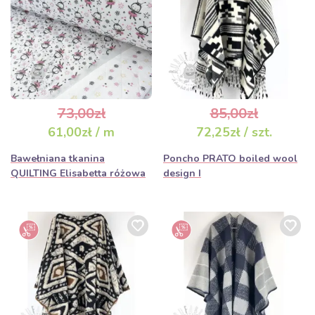
73,00zł
85,00zł
61,00zł / m
72,25zł / szt.
Bawełniana tkanina
Poncho PRATO boiled wool
QUILTING Elisabetta różowa
design I