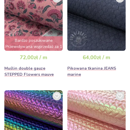
Bardzo poszukiwane
Przewidywana wyprzedaż za 1
dzień
72,00zł / m
64,00zł / m
Muślin double gauze
Pikowana tkanina JEANS
STEPPED Flowers mauve
marine