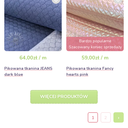
Bardzo popularne
Szacowany koniec sprzedaży
za 3 dni
64,00zł / m
59,00zł / m
Pikowana tkanina JEANS
Pikowana tkanina Fancy
dark blue
hearts pink
WIĘCEJ PRODUKTÓW
1
2
›