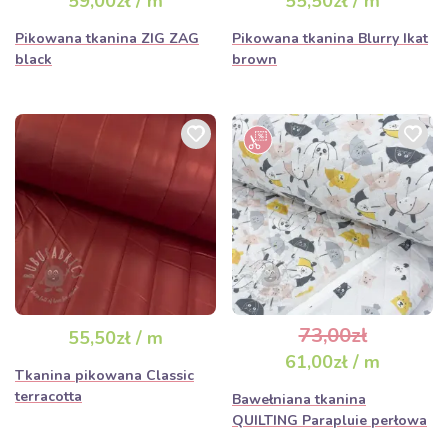
59,00zł / m
55,50zł / m
Pikowana tkanina ZIG ZAG
Pikowana tkanina Blurry Ikat
black
brown
73,00zł
55,50zł / m
61,00zł / m
Tkanina pikowana Classic
terracotta
Bawełniana tkanina
QUILTING Parapluie perłowa