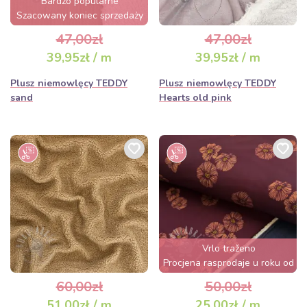
Bardzo popularne
Szacowany koniec sprzedaży
za 2 dni
47,00zł
47,00zł
39,95zł / m
39,95zł / m
Plusz niemowlęcy TEDDY
Plusz niemowlęcy TEDDY
sand
Hearts old pink
Vrlo traženo
Procjena rasprodaje u roku od
nekoliko sati
60,00zł
50,00zł
51,00zł / m
25,00zł / m