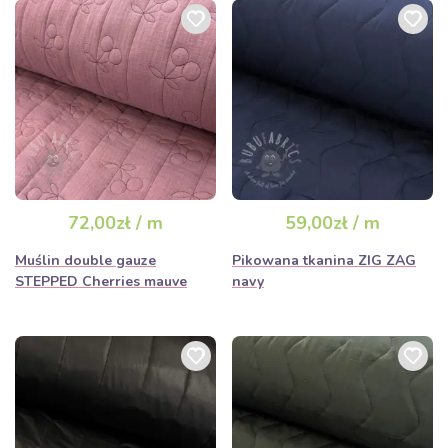
72,00zł / m
59,00zł / m
Muślin double gauze
Pikowana tkanina ZIG ZAG
STEPPED Cherries mauve
navy