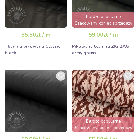
Bardzo popularne
Szacowany koniec sprzedaży
za 2 dni
55,50zł / m
59,00zł / m
Tkanina pikowana Classic
Pikowana tkanina ZIG ZAG
black
army green
Bardzo popularne
Szacowany koniec sprzedaży
za 2 dni