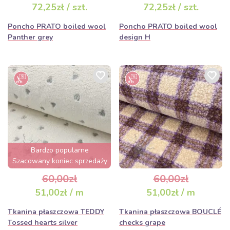
72,25zł / szt.
72,25zł / szt.
Poncho PRATO boiled wool
Poncho PRATO boiled wool
Panther grey
design H
Bardzo popularne
Szacowany koniec sprzedaży
za 2 dni
60,00zł
60,00zł
51,00zł / m
51,00zł / m
Tkanina płaszczowa TEDDY
Tkanina płaszczowa BOUCLÉ
Tossed hearts silver
checks grape