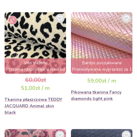
Vrlo traženo
Bardzo poszukiwane
Procjena rasprodaje u roku od
Przewidywana wyprzedaż za 1
nekoliko sati
dzień
60,00zł
59,00zł / m
51,00zł / m
Pikowana tkanina Fancy
diamonds light pink
Tkanina płaszczowa TEDDY
JACQUARD Animal skin
black