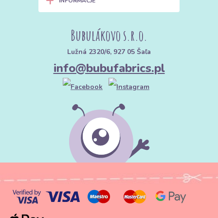
+
INFORMACJE
Bubulákovo s.r.o.
Lužná 2320/6, 927 05 Šaľa
info@bubufabrics.pl