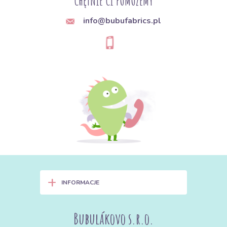
CHĘTNIE CI POMOŻEMY
info@bubufabrics.pl
+
INFORMACJE
Bubulákovo s.r.o.