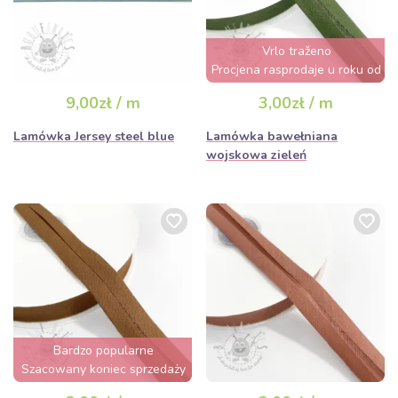
Vrlo traženo
Procjena rasprodaje u roku od
nekoliko sati
9,00zł / m
3,00zł / m
Lamówka Jersey steel blue
Lamówka bawełniana
wojskowa zieleń
Bardzo popularne
Szacowany koniec sprzedaży
za 3 dni