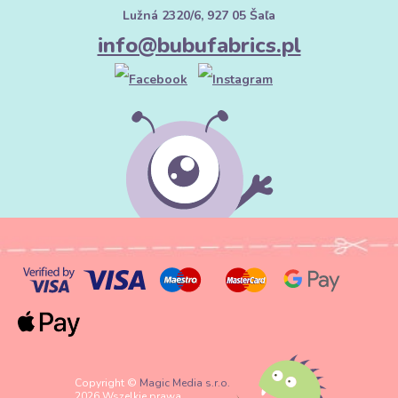
Lužná 2320/6, 927 05 Šaľa
info@bubufabrics.pl
Copyright ©
Magic Media s.r.o.
2026 Wszelkie prawa