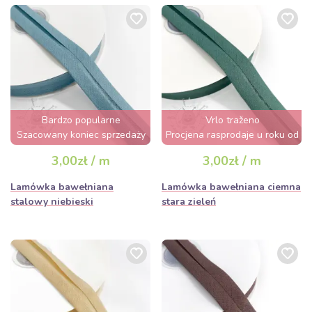
Bardzo popularne
Vrlo traženo
Szacowany koniec sprzedaży
Procjena rasprodaje u roku od
za 2 dni
nekoliko sati
3,00zł / m
3,00zł / m
Lamówka bawełniana
Lamówka bawełniana ciemna
stalowy niebieski
stara zieleń