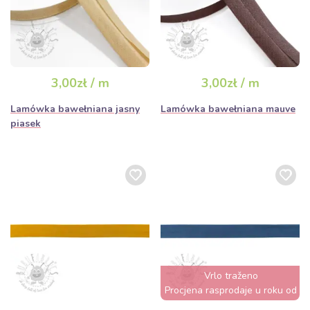
3,00zł / m
3,00zł / m
Lamówka bawełniana jasny
Lamówka bawełniana mauve
piasek
Vrlo traženo
Procjena rasprodaje u roku od
nekoliko sati