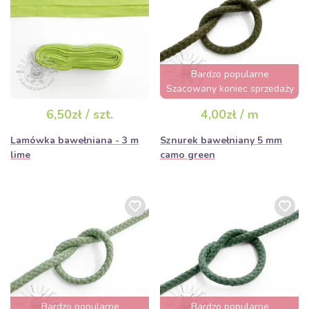
Bardzo popularne
Szacowany koniec sprzedaży
za 2 dni
6,50zł / szt.
4,00zł / m
Lamówka bawełniana - 3 m
Sznurek bawełniany 5 mm
lime
camo green
Bardzo popularne
Bardzo popularne