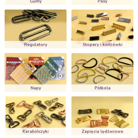
Gumy
Pasy
Regulatory
Stopery i końcówki
Napy
Półkola
Karabińczyki
Zapięcia lędźwiowe