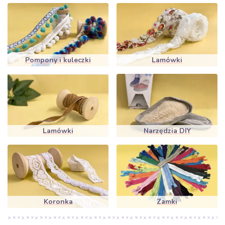
Pompony i kuleczki
Lamówki
Lamówki
Narzędzia DIY
Koronka
Zamki