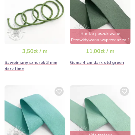
Bardzo poszukiwane
Przewidywana wyprzedaż za 1
dzień
3,50zł / m
11,00zł / m
Bawełniany sznurek 3 mm
Guma 4 cm dark old green
dark lime