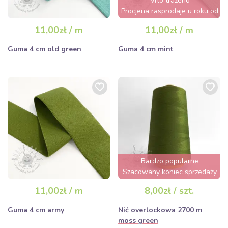
Vrlo traženo
Procjena rasprodaje u roku od
nekoliko sati
11,00zł / m
11,00zł / m
Guma 4 cm old green
Guma 4 cm mint
Bardzo popularne
Szacowany koniec sprzedaży
za 2 dni
11,00zł / m
8,00zł / szt.
Guma 4 cm army
Nić overlockowa 2700 m
moss green