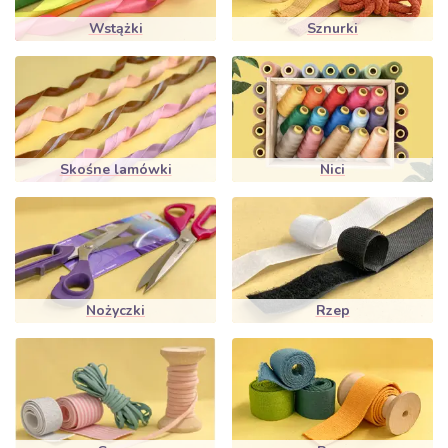
Wstążki
Sznurki
Skośne lamówki
Nici
Nożyczki
Rzep