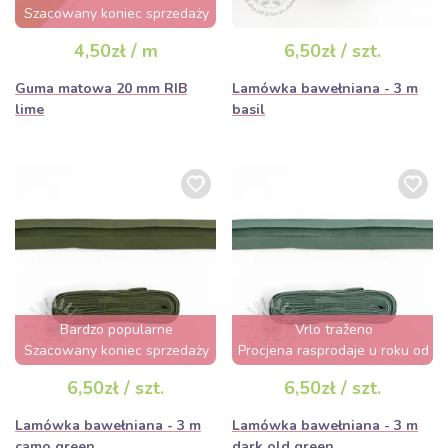
Szacowany koniec sprzedaży
za 3 dni
4,50zł / m
6,50zł / szt.
Guma matowa 20 mm RIB
Lamówka bawełniana - 3 m
lime
basil
Bardzo popularne
Vrlo traženo
Szacowany koniec sprzedaży
Procjena rasprodaje u roku od
za 2 dni
nekoliko sati
6,50zł / szt.
6,50zł / szt.
Lamówka bawełniana - 3 m
Lamówka bawełniana - 3 m
camo green
dark old green