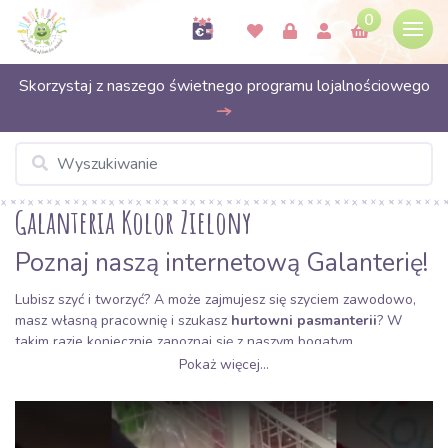
0
Skorzystaj z naszego świetnego programu lojalnościowego
Galanteria Kolor Zielony
Poznaj naszą internetową Galanterię!
Lubisz szyć i tworzyć? A może zajmujesz się szyciem zawodowo,
masz własną pracownię i szukasz
hurtowni pasmanterii
? W
takim razie koniecznie zapoznaj się z naszym bogatym
asortymentem. Oferujemy Ci wysokiej jakości
pasmanterię
Pokaż więcej...
w korzystnych cenach
, która doskonale pasuje do tkanin,
z którymi pracujesz!