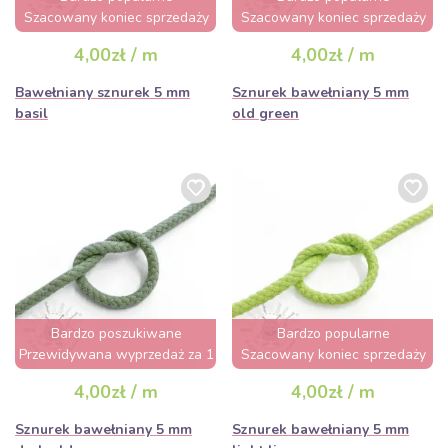
Szacowany koniec sprzedaży
Szacowany koniec sprzedaży
za 3 dni
za 2 dni
4,00zł / m
4,00zł / m
Bawełniany sznurek 5 mm
Sznurek bawełniany 5 mm
basil
old green
Bardzo poszukiwane
Bardzo popularne
Przewidywana wyprzedaż za 1
Szacowany koniec sprzedaży
dzień
za 2 dni
4,00zł / m
4,00zł / m
Sznurek bawełniany 5 mm
Sznurek bawełniany 5 mm