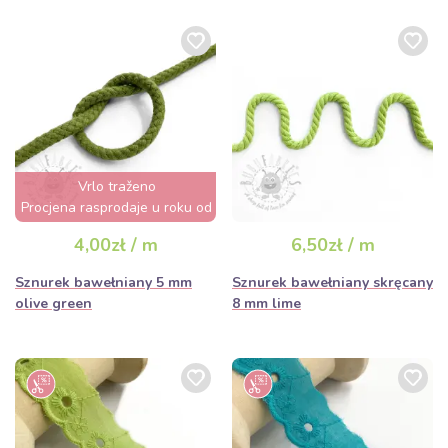
Vrlo traženo
Procjena rasprodaje u roku od
nekoliko sati
4,00zł / m
6,50zł / m
Sznurek bawełniany 5 mm
Sznurek bawełniany skręcany
olive green
8 mm lime