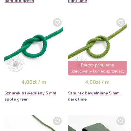
dark old green
light lime
Bardzo popularne
Szacowany koniec sprzedaży
za 2 dni
4,00zł / m
4,00zł / m
Sznurek bawełniany 5 mm
Sznurek bawełniany 5 mm
apple green
dark lime