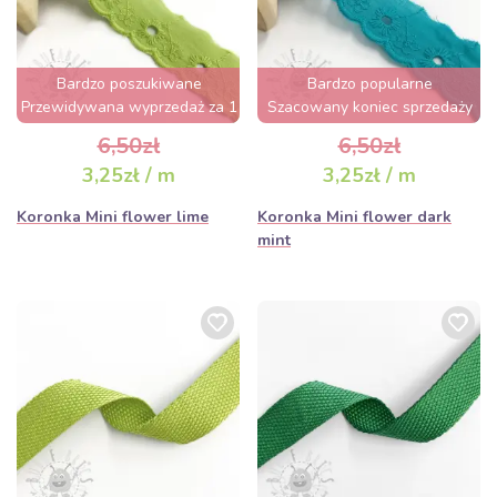
Bardzo poszukiwane
Bardzo popularne
Przewidywana wyprzedaż za 1
Szacowany koniec sprzedaży
dzień
za 2 dni
6,50zł
6,50zł
3,25zł / m
3,25zł / m
Koronka Mini flower lime
Koronka Mini flower dark
mint