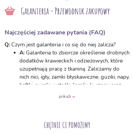
Galanteria - Przewodnik zakupowy
Najczęściej zadawane pytania (FAQ)
Q:
Czym jest galanteria i co się do niej zalicza?
A:
Galanteria to zbiorcze określenie drobnych
dodatków krawieckich i odzieżowych, które
uzupełniają pracę z tkaniną. Zaliczamy do
nich nici, igły, zamki błyskawiczne, guziki, napy,
haftki, gumki, wstążki, lamówki, rzepy oraz
różne elementy ozdobne. To właśnie te
prikaži
dodatki spinają odzież w całość i umożliwiają
jej zapinanie lub zdobienie.
Q:
Jak dobrać odpowiednią igłę do maszyny do
CHĘTNIE CI POMOŻEMY
szycia w zależności od rodzaju tkaniny?