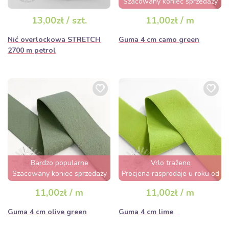
Szacowany koniec sprzedaży
za 2 dni
13,00zł / szt.
11,00zł / m
Nić overlockowa STRETCH
Guma 4 cm camo green
2700 m petrol
Bardzo popularne
Vrlo traženo
Szacowany koniec sprzedaży
Procjena rasprodaje u roku od
za 2 dni
nekoliko sati
11,00zł / m
11,00zł / m
Guma 4 cm olive green
Guma 4 cm lime