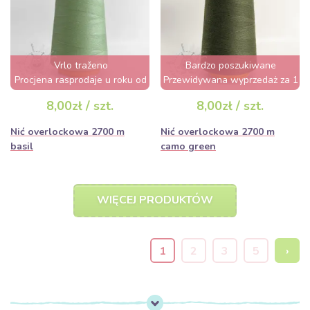
Vrlo traženo
Bardzo poszukiwane
Procjena rasprodaje u roku od
Przewidywana wyprzedaż za 1
nekoliko sati
dzień
8,00zł / szt.
8,00zł / szt.
Nić overlockowa 2700 m
Nić overlockowa 2700 m
basil
camo green
WIĘCEJ PRODUKTÓW
1
2
3
5
›