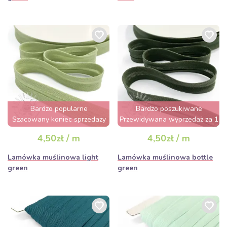
Bardzo popularne
Bardzo poszukiwane
Szacowany koniec sprzedaży
Przewidywana wyprzedaż za 1
za 2 dni
dzień
4,50zł / m
4,50zł / m
Lamówka muślinowa light
Lamówka muślinowa bottle
green
green