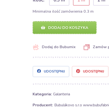
0.3 m
1 m
2 m
Minimalna ilość zamówienia 0.3 m
DODAJ DO KOSZYKA
Dodaj do Bubumix
Zamów 
UDOSTĘPNIJ
UDOSTĘPNIJ
Kategoria:
Galanteria
Producent:
Bubulákovo s.r.o www.bubufabric