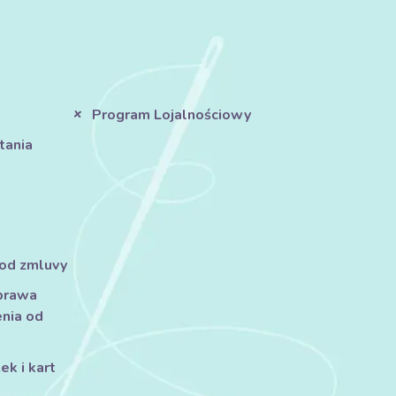
Program Lojalnościowy
tania
 od zmluvy
prawa
nia od
k i kart