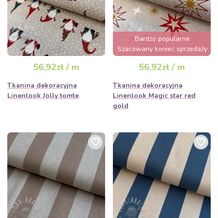
Bardzo popularne
Szacowany koniec sprzedaży
za 3 dni
56,92zł / m
56,92zł / m
Tkanina dekoracyjna
Tkanina dekoracyjna
Linenlook Jolly tomte
Linenlook Magic star red
gold