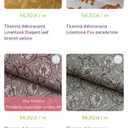
56,92zł / m
56,92zł / m
Tkanina dekoracyjna
Tkanina dekoracyjna
Linenlook Elegant leaf
Linenlook Fox parade line
branch yellow
Vrlo traženo
Procjena rasprodaje u roku od
nekoliko sati
56,92zł / m
56,92zł / m