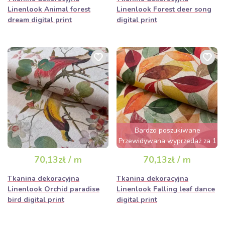
Linenlook Animal forest
Linenlook Forest deer song
dream digital print
digital print
Bardzo poszukiwane
Przewidywana wyprzedaż za 1
dzień
70,13zł / m
70,13zł / m
Tkanina dekoracyjna
Tkanina dekoracyjna
Linenlook Orchid paradise
Linenlook Falling leaf dance
bird digital print
digital print