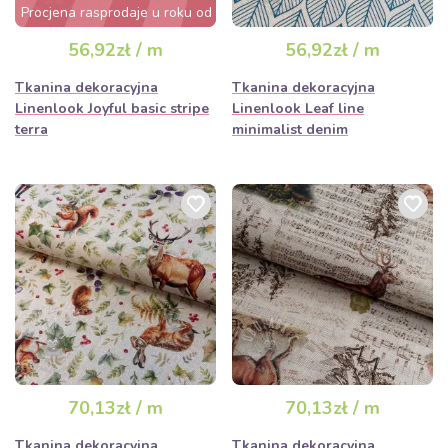
Procjena rasprodaje u roku od
nekoliko sati
56,92zł / m
56,92zł / m
Tkanina dekoracyjna
Tkanina dekoracyjna
Linenlook Joyful basic stripe
Linenlook Leaf line
terra
minimalist denim
70,13zł / m
70,13zł / m
Tkanina dekoracyjna
Tkanina dekoracyjna