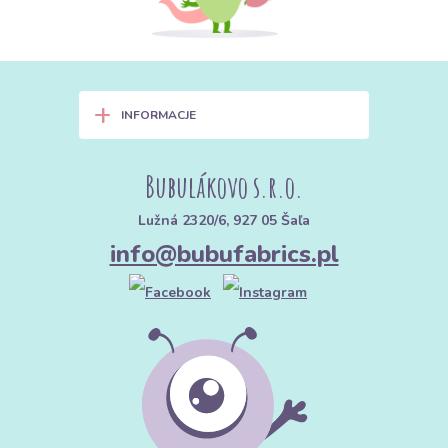
+
INFORMACJE
Bubulákovo s.r.o.
Lužná 2320/6, 927 05 Šaľa
info@bubufabrics.pl