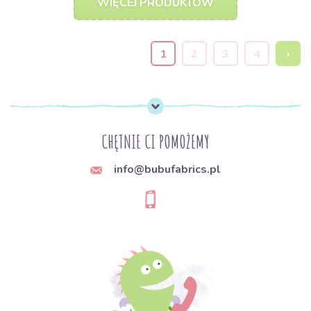
WIĘCEJ PRODUKTÓW
1
2
3
4
›
CHĘTNIE CI POMOŻEMY
info@bubufabrics.pl